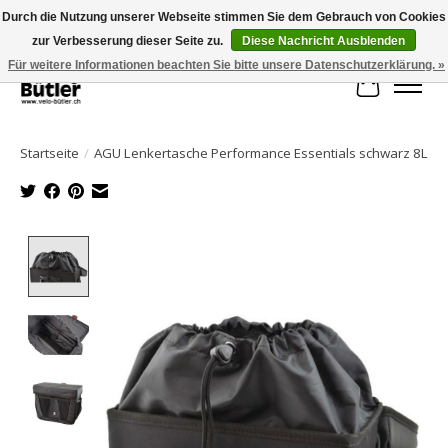
Durch die Nutzung unserer Webseite stimmen Sie dem Gebrauch von Cookies
zur Verbesserung dieser Seite zu.
Diese Nachricht Ausblenden
Große Auswahl an Produkten und schneller Versand!
Für weitere Informationen beachten Sie bitte unsere Datenschutzerklärung. »
Ihr Waren
Startseite
/
AGU Lenkertasche Performance Essentials schwarz 8L
Product image slideshow Items