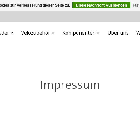
kies zur Verbesserung dieser Seite zu.
Diese Nachricht Ausblenden
Für
äder
Velozubehör
Komponenten
Über uns
W
Impressum