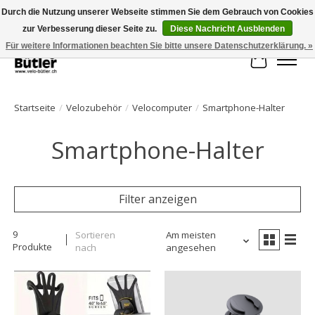
Durch die Nutzung unserer Webseite stimmen Sie dem Gebrauch von Cookies
zur Verbesserung dieser Seite zu.
Diese Nachricht Ausblenden
Große Auswahl an Produkten und schneller Versand!
Für weitere Informationen beachten Sie bitte unsere Datenschutzerklärung. »
Ihr Waren
Startseite
/
Velozubehör
/
Velocomputer
/
Smartphone-Halter
Smartphone-Halter
Filter anzeigen
9
Sortieren
Am meisten
Produkte
nach
angesehen