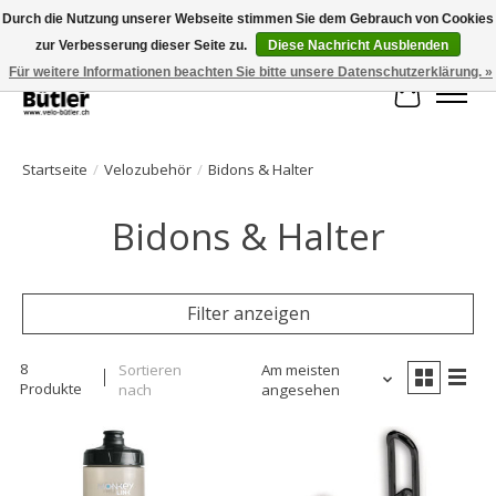
Durch die Nutzung unserer Webseite stimmen Sie dem Gebrauch von Cookies
zur Verbesserung dieser Seite zu.
Diese Nachricht Ausblenden
Große Auswahl an Produkten und schneller Versand!
Für weitere Informationen beachten Sie bitte unsere Datenschutzerklärung. »
Ihr Waren
Startseite
/
Velozubehör
/
Bidons & Halter
Bidons & Halter
Filter anzeigen
8
Sortieren
Am meisten
Produkte
nach
angesehen