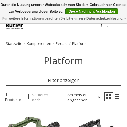
Durch die Nutzung unserer Webseite stimmen Sie dem Gebrauch von Cookies
zur Verbesserung dieser Seite zu.
Diese Nachricht Ausblenden
Große Auswahl an Produkten und schneller Versand!
Für weitere Informationen beachten Sie bitte unsere Datenschutzerklärung. »
Ihr Waren
Startseite
/
Komponenten
/
Pedale
/
Platform
Platform
Filter anzeigen
14
Sortieren
Am meisten
Produkte
nach
angesehen