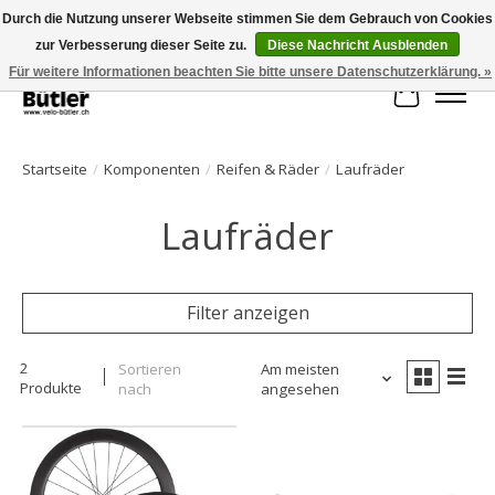
Durch die Nutzung unserer Webseite stimmen Sie dem Gebrauch von Cookies
zur Verbesserung dieser Seite zu.
Diese Nachricht Ausblenden
Große Auswahl an Produkten und schneller Versand!
Für weitere Informationen beachten Sie bitte unsere Datenschutzerklärung. »
Ihr Waren
Startseite
/
Komponenten
/
Reifen & Räder
/
Laufräder
Laufräder
Filter anzeigen
2
Sortieren
Am meisten
Produkte
nach
angesehen