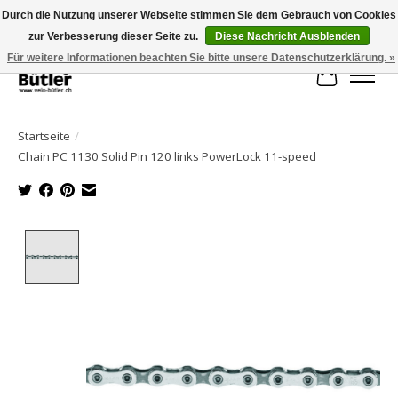
Durch die Nutzung unserer Webseite stimmen Sie dem Gebrauch von Cookies
zur Verbesserung dieser Seite zu.
Diese Nachricht Ausblenden
Große Auswahl an Produkten und schneller Versand!
Für weitere Informationen beachten Sie bitte unsere Datenschutzerklärung. »
Ihr Waren
Startseite
/
Chain PC 1130 Solid Pin 120 links PowerLock 11-speed
Product image slideshow Items