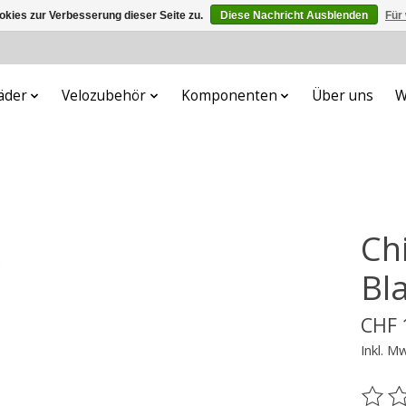
kies zur Verbesserung dieser Seite zu.
Diese Nachricht Ausblenden
Für
äder
Velozubehör
Komponenten
Über uns
W
Chi
Bl
CHF 
Inkl. M