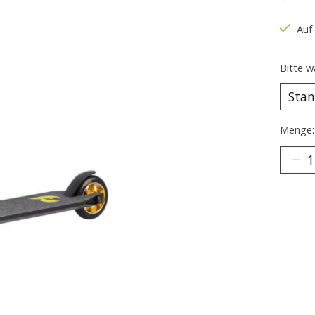
Die B
Auf
Bitte w
Menge: