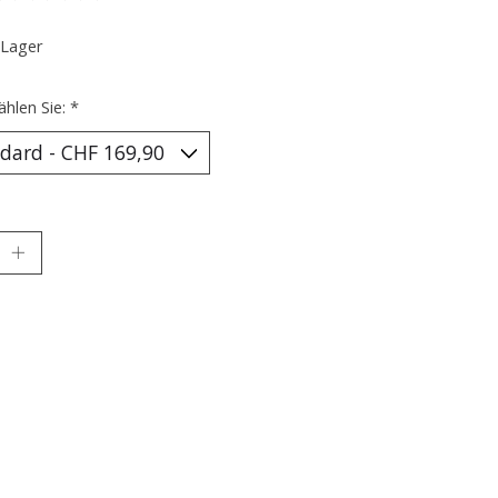
ewertung dieses Produkts ist
0
von 5
 Lager
ählen Sie:
*