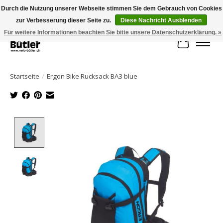
Durch die Nutzung unserer Webseite stimmen Sie dem Gebrauch von Cookies
zur Verbesserung dieser Seite zu.
Diese Nachricht Ausblenden
Große Auswahl an Produkten und schneller Versand!
Für weitere Informationen beachten Sie bitte unsere Datenschutzerklärung. »
Ihr Waren
Startseite
/
Ergon Bike Rucksack BA3 blue
Product image slideshow Items