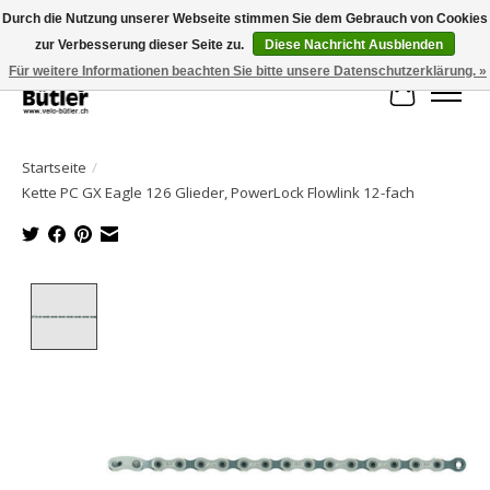
Durch die Nutzung unserer Webseite stimmen Sie dem Gebrauch von Cookies
zur Verbesserung dieser Seite zu.
Diese Nachricht Ausblenden
Große Auswahl an Produkten und schneller Versand!
Für weitere Informationen beachten Sie bitte unsere Datenschutzerklärung. »
Ihr Waren
Startseite
/
Kette PC GX Eagle 126 Glieder, PowerLock Flowlink 12-fach
Product image slideshow Items