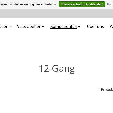
kies zur Verbesserung dieser Seite zu.
Diese Nachricht Ausblenden
Für
äder
Velozubehör
Komponenten
Über uns
W
12-Gang
1 Produk