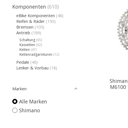
Komponenten
(610)
eBike Komponenten
(48)
Reifen & Räder
(193)
Bremsen
(105)
Antrieb
(189)
Schaltung
(65)
Kassetten
(62)
Ketten
(47)
Kettenradgarnituren
(12)
Pedale
(46)
Lenker & Vorbau
(18)
Shiman
M6100 
Marken
Alle Marken
Shimano