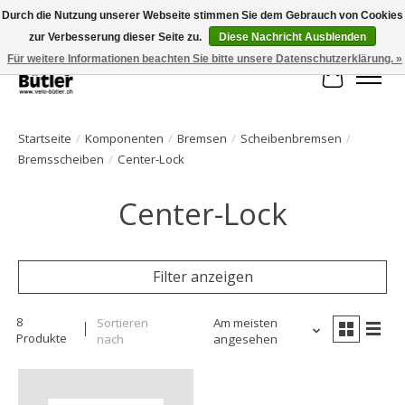
Durch die Nutzung unserer Webseite stimmen Sie dem Gebrauch von Cookies
zur Verbesserung dieser Seite zu.
Diese Nachricht Ausblenden
Große Auswahl an Produkten und schneller Versand!
Für weitere Informationen beachten Sie bitte unsere Datenschutzerklärung. »
Ihr Waren
Startseite
/
Komponenten
/
Bremsen
/
Scheibenbremsen
/
Bremsscheiben
/
Center-Lock
Center-Lock
Filter anzeigen
8
Sortieren
Am meisten
Produkte
nach
angesehen