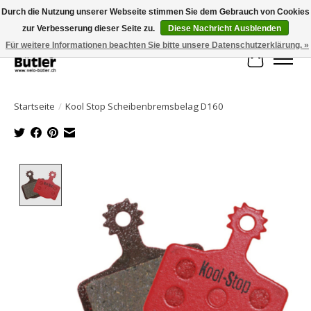
Durch die Nutzung unserer Webseite stimmen Sie dem Gebrauch von Cookies
zur Verbesserung dieser Seite zu.
Diese Nachricht Ausblenden
Große Auswahl an Produkten und schneller Versand!
Für weitere Informationen beachten Sie bitte unsere Datenschutzerklärung. »
Ihr Waren
Startseite
/
Kool Stop Scheibenbremsbelag D160
Product image slideshow Items