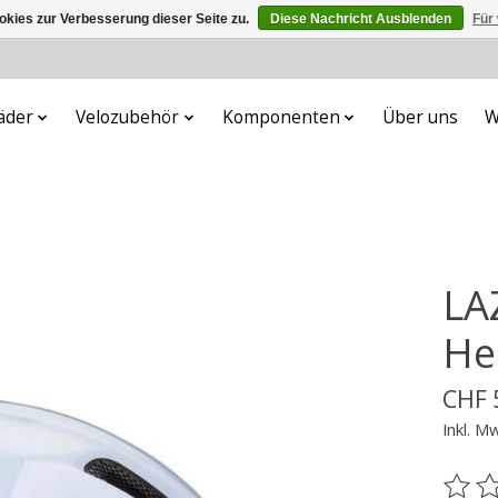
kies zur Verbesserung dieser Seite zu.
Diese Nachricht Ausblenden
Für
äder
Velozubehör
Komponenten
Über uns
W
LA
He
CHF 
Inkl. M