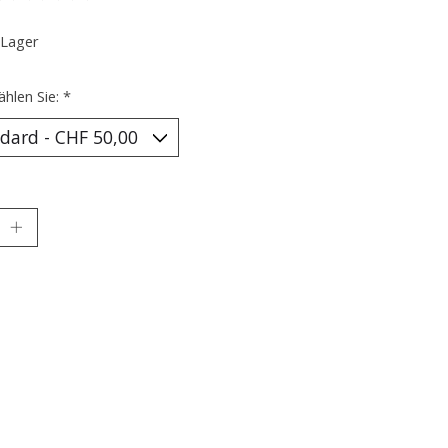
ewertung dieses Produkts ist
0
von 5
 Lager
ählen Sie:
*