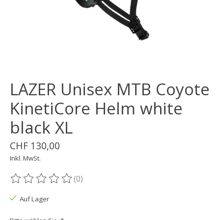
LAZER Unisex MTB Coyote
KinetiCore Helm white
black XL
CHF 130,00
Inkl. MwSt.
(0)
Die Bewertung dieses Produkts ist
0
von 5
Auf Lager