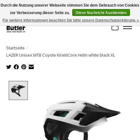
Durch die Nutzung unserer Webseite stimmen Sie dem Gebrauch von Cookies
zur Verbesserung dieser Seite zu.
Diese Nachricht Ausblenden
Große Auswahl an Produkten und schneller Versand!
Für weitere Informationen beachten Sie bitte unsere Datenschutzerklärung. »
Ihr Waren
Startseite
/
LAZER Unisex MTB Coyote KinetiCore Helm white black XL
Product image slideshow Items