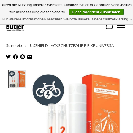
Durch die Nutzung unserer Webseite stimmen Sie dem Gebrauch von Cookies
zur Verbesserung dieser Seite zu.
Diese Nachricht Ausblenden
Große Auswahl an Produkten und schneller Versand!
Für weitere Informationen beachten Sie bitte unsere Datenschutzerklärung. »
Ihr Waren
Startseite
/
LUXSHIELD LACKSCHUTZFOLIE E-BIKE UNIVERSAL
Product image slideshow Items