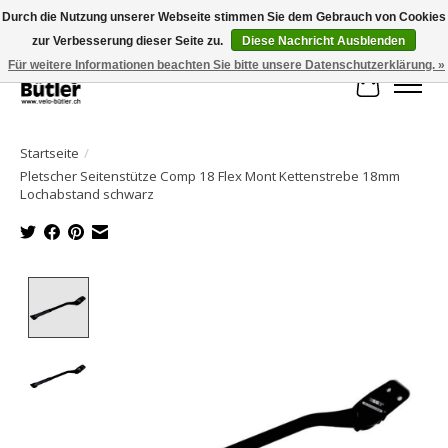
Durch die Nutzung unserer Webseite stimmen Sie dem Gebrauch von Cookies
zur Verbesserung dieser Seite zu.
Diese Nachricht Ausblenden
Große Auswahl an Produkten und schneller Versand!
Für weitere Informationen beachten Sie bitte unsere Datenschutzerklärung. »
Ihr Waren
Startseite
/
Pletscher Seitenstütze Comp 18 Flex Mont Kettenstrebe 18mm
Lochabstand schwarz
Product image slideshow Items