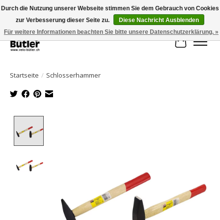
Durch die Nutzung unserer Webseite stimmen Sie dem Gebrauch von Cookies
zur Verbesserung dieser Seite zu.
Diese Nachricht Ausblenden
Große Auswahl an Produkten und schneller Versand!
Für weitere Informationen beachten Sie bitte unsere Datenschutzerklärung. »
Ihr Waren
Startseite
/
Schlosserhammer
Product image slideshow Items