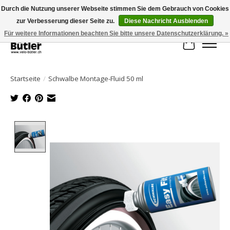
Durch die Nutzung unserer Webseite stimmen Sie dem Gebrauch von Cookies
zur Verbesserung dieser Seite zu.
Diese Nachricht Ausblenden
Große Auswahl an Produkten und schneller Versand!
Für weitere Informationen beachten Sie bitte unsere Datenschutzerklärung. »
Ihr Waren
Startseite
/
Schwalbe Montage-Fluid 50 ml
Product image slideshow Items