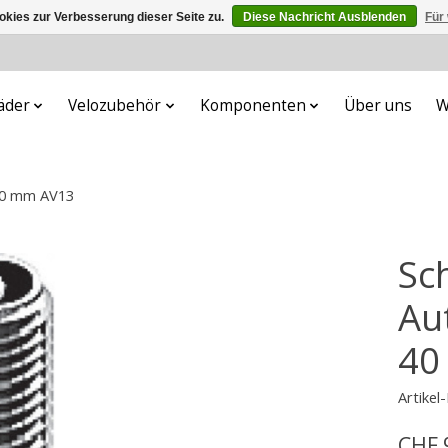
kies zur Verbesserung dieser Seite zu.
Diese Nachricht Ausblenden
Für
äder
Velozubehör
Komponenten
Über uns
W
 40 mm AV13
Sc
Au
40
Artike
CHF 