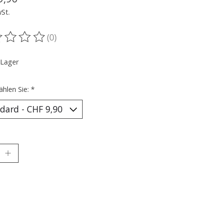
wSt.
(0)
ewertung dieses Produkts ist
0
von 5
 Lager
ählen Sie:
*