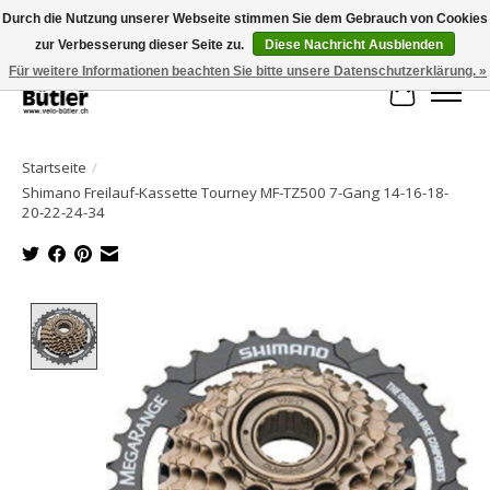
Durch die Nutzung unserer Webseite stimmen Sie dem Gebrauch von Cookies
zur Verbesserung dieser Seite zu.
Diese Nachricht Ausblenden
Große Auswahl an Produkten und schneller Versand!
Für weitere Informationen beachten Sie bitte unsere Datenschutzerklärung. »
Ihr Waren
Startseite
/
Shimano Freilauf-Kassette Tourney MF-TZ500 7-Gang 14-16-18-
20-22-24-34
Product image slideshow Items