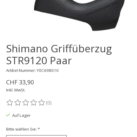
Shimano Griffüberzug
STR9120 Paar
Artikel-Nummer: Y0C698010
CHF 33,90
Inkl. MwSt.
(0)
Die Bewertung dieses Produkts ist
0
von 5
Auf Lager
Bitte wählen Sie:
*