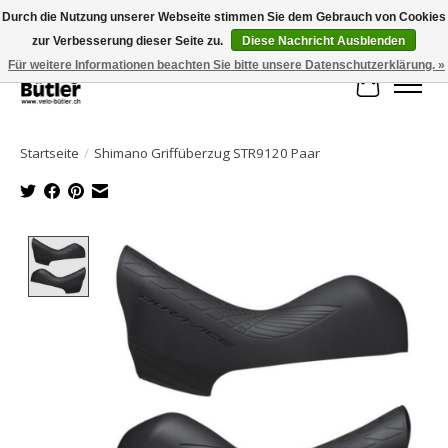
Durch die Nutzung unserer Webseite stimmen Sie dem Gebrauch von Cookies
zur Verbesserung dieser Seite zu.
Diese Nachricht Ausblenden
Große Auswahl an Produkten und schneller Versand!
Für weitere Informationen beachten Sie bitte unsere Datenschutzerklärung. »
Ihr Waren
Startseite
/
Shimano Griffüberzug STR9120 Paar
Product image slideshow Items