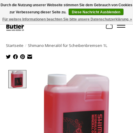
Durch die Nutzung unserer Webseite stimmen Sie dem Gebrauch von Cookies
zur Verbesserung dieser Seite zu.
Diese Nachricht Ausblenden
Große Auswahl an Produkten und schneller Versand!
Für weitere Informationen beachten Sie bitte unsere Datenschutzerklärung. »
Ihr Waren
Startseite
/
Shimano Mineralöl für Scheibenbremsen 1L
Product image slideshow Items