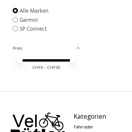
Alle Marken
Garmin
SP Connect
Preis
Preis – Mindestwert
Price maximum value
CHF
0
- CHF
45
Kategorien
Fahrräder