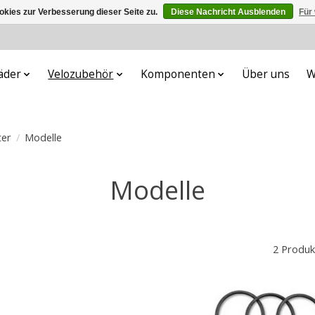
kies zur Verbesserung dieser Seite zu.
Diese Nachricht Ausblenden
Für
äder
Velozubehör
Komponenten
Über uns
W
ter
/
Modelle
Modelle
2 Produk