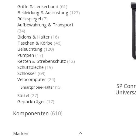
Griffe & Lenkerband
(61)
Bekleidung & Ausrüstung
(127)
Rückspiegel
(7)
Aufbewahrung & Transport
(34)
Bidons & Halter
(16)
Taschen & Körbe
(46)
Beleuchtung
(120)
Pumpen
(17)
Ketten & Strebenschutz
(12)
Schutzbleche
(19)
Schlösser
(69)
Velocomputer
(24)
SP Conn
Smartphone-Halter
(15)
Univers
Sättel
(27)
Gepäckträger
(17)
Komponenten
(610)
Marken