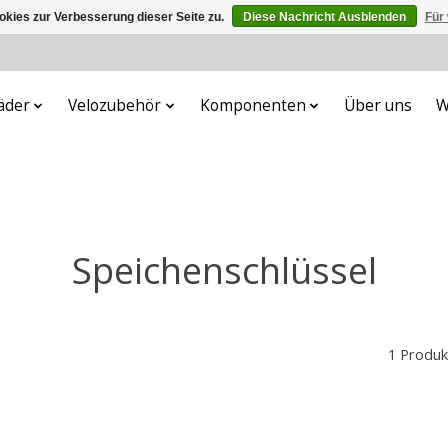
kies zur Verbesserung dieser Seite zu.
Diese Nachricht Ausblenden
Für
äder
Velozubehör
Komponenten
Über uns
W
Speichenschlüssel
1 Produk