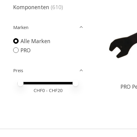
Komponenten
(610)
Marken
Alle Marken
PRO
Preis
Preis – Mindestwert
Price maximum value
PRO P
CHF
0
- CHF
20