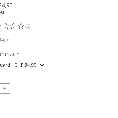
34,90
wSt.
(0)
ewertung dieses Produkts ist
0
von 5
 Lager
ählen Sie:
*