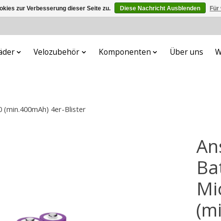
kies zur Verbesserung dieser Seite zu.
Diese Nachricht Ausblenden
Für
äder
Velozubehör
Komponenten
Über uns
W
 (min.400mAh) 4er-Blister
An
Ba
Mi
(m