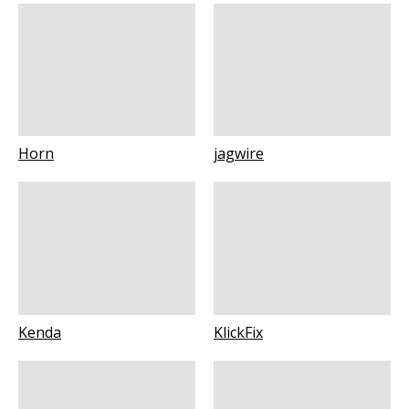
Horn
jagwire
Kenda
KlickFix