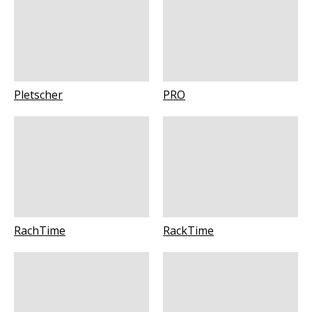
Pletscher
PRO
RachTime
RackTime