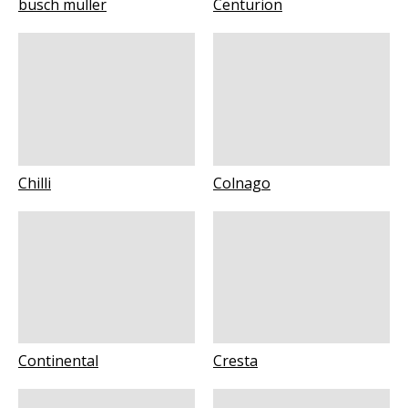
busch müller
Centurion
Chilli
Colnago
Continental
Cresta