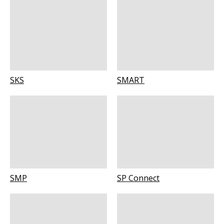
SKS
SMART
SMP
SP Connect