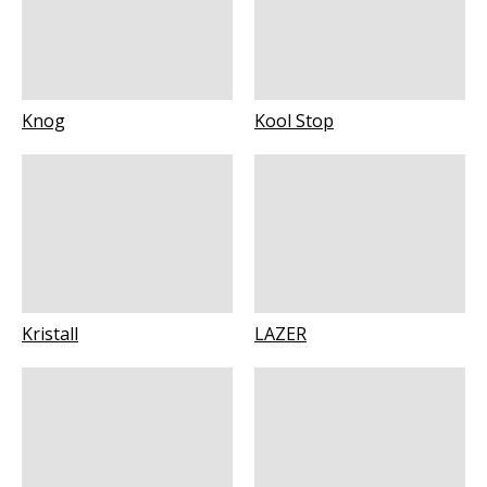
Knog
Kool Stop
Kristall
LAZER