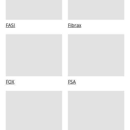
FASI
Fibrax
FOX
FSA