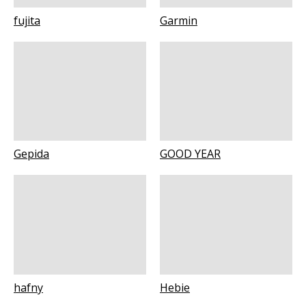
fujita
Garmin
Gepida
GOOD YEAR
hafny
Hebie