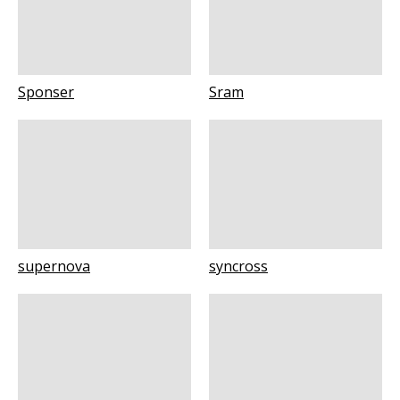
Sponser
Sram
supernova
syncross