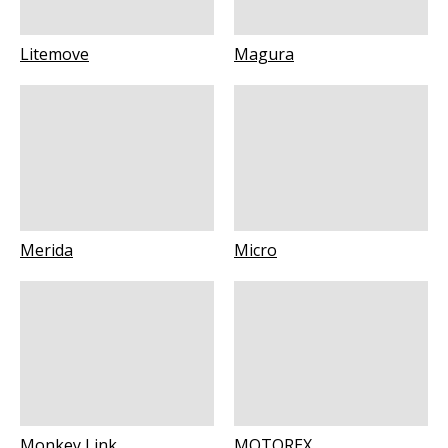
Litemove
Magura
Merida
Micro
Monkey Link
MOTOREX