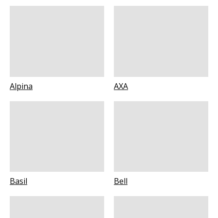
Alpina
AXA
Basil
Bell