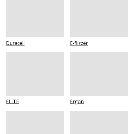
Duracell
E-flizzer
ELITE
Ergon