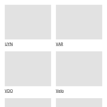
UYN
VAR
VDO
Velo