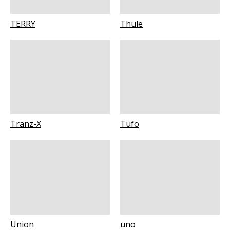
TERRY
Thule
Tranz-X
Tufo
Union
uno