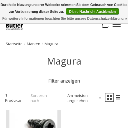
Durch die Nutzung unserer Webseite stimmen Sie dem Gebrauch von Cookies
zur Verbesserung dieser Seite zu.
Diese Nachricht Ausblenden
Große Auswahl an Produkten und schneller Versand!
Für weitere Informationen beachten Sie bitte unsere Datenschutzerklärung. »
Ihr Waren
Startseite
/
Marken
/
Magura
Magura
Filter anzeigen
1
Sortieren
Am meisten
Produkte
nach
angesehen