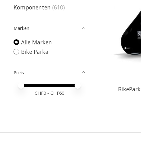
Komponenten
(610)
Marken
Alle Marken
Bike Parka
Preis
Preis – Mindestwert
Price maximum value
BikePark
CHF
0
- CHF
60