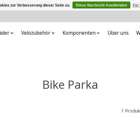
kies zur Verbesserung dieser Seite zu.
Diese Nachricht Ausblenden
Für
äder
Velozubehör
Komponenten
Über uns
W
Bike Parka
1 Produk