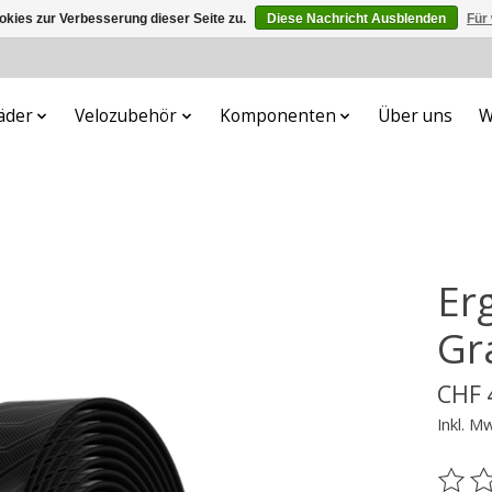
kies zur Verbesserung dieser Seite zu.
Diese Nachricht Ausblenden
Für
äder
Velozubehör
Komponenten
Über uns
W
Er
Gr
CHF 
Inkl. M