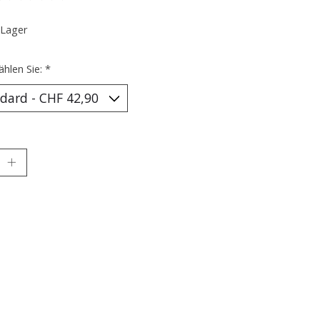
ewertung dieses Produkts ist
0
von 5
 Lager
ählen Sie:
*