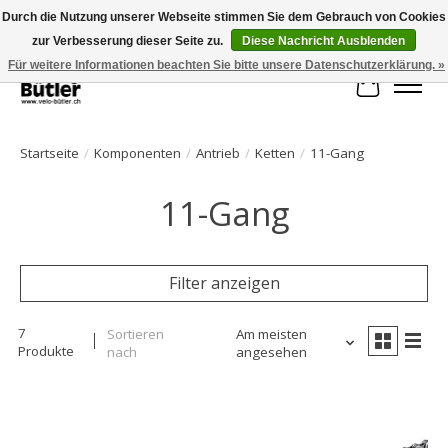
Durch die Nutzung unserer Webseite stimmen Sie dem Gebrauch von Cookies
zur Verbesserung dieser Seite zu.
Diese Nachricht Ausblenden
Große Auswahl an Produkten und schneller Versand!
Für weitere Informationen beachten Sie bitte unsere Datenschutzerklärung. »
Ihr Waren
Startseite
/
Komponenten
/
Antrieb
/
Ketten
/
11-Gang
11-Gang
Filter anzeigen
7
Sortieren
Am meisten
Produkte
nach
angesehen