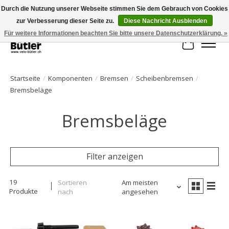
Durch die Nutzung unserer Webseite stimmen Sie dem Gebrauch von Cookies
zur Verbesserung dieser Seite zu.
Diese Nachricht Ausblenden
Große Auswahl an Produkten und schneller Versand!
Für weitere Informationen beachten Sie bitte unsere Datenschutzerklärung. »
Ihr Waren
Startseite
/
Komponenten
/
Bremsen
/
Scheibenbremsen
/
Bremsbeläge
Bremsbeläge
Filter anzeigen
19
Sortieren
Am meisten
Produkte
nach
angesehen