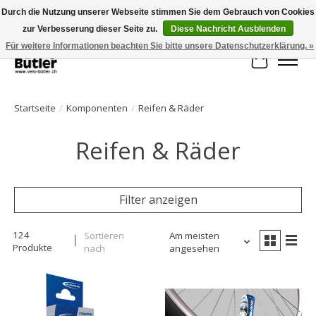
Durch die Nutzung unserer Webseite stimmen Sie dem Gebrauch von Cookies
zur Verbesserung dieser Seite zu.
Diese Nachricht Ausblenden
Große Auswahl an Produkten und schneller Versand!
Für weitere Informationen beachten Sie bitte unsere Datenschutzerklärung. »
Ihr Waren
Startseite
/
Komponenten
/
Reifen & Räder
Reifen & Räder
Filter anzeigen
124
Sortieren
Am meisten
Produkte
nach
angesehen