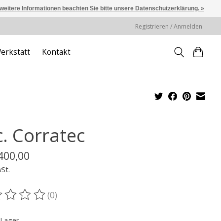
 weitere Informationen beachten Sie bitte unsere Datenschutzerklärung. »
Registrieren / Anmelden
erkstatt
Kontakt
c. Corratec
400,00
wSt.
(0)
ewertung dieses Produkts ist
0
von 5
 Lager