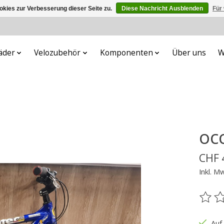
kies zur Verbesserung dieser Seite zu.
Diese Nachricht Ausblenden
Für
äder
Velozubehör
Komponenten
Über uns
W
oc
CHF 
Inkl. M
Die B
Auf