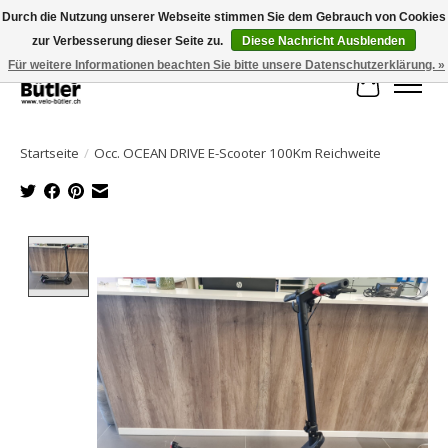
Durch die Nutzung unserer Webseite stimmen Sie dem Gebrauch von Cookies
zur Verbesserung dieser Seite zu.
Diese Nachricht Ausblenden
Große Auswahl an Produkten und schneller Versand!
Für weitere Informationen beachten Sie bitte unsere Datenschutzerklärung. »
Ihr Waren
Startseite
/
Occ. OCEAN DRIVE E-Scooter 100Km Reichweite
Product image slideshow Items