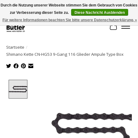
Durch die Nutzung unserer Webseite stimmen Sie dem Gebrauch von Cookies
zur Verbesserung dieser Seite zu.
Diese Nachricht Ausblenden
Große Auswahl an Produkten und schneller Versand!
Für weitere Informationen beachten Sie bitte unsere Datenschutzerklärung. »
Ihr Waren
Startseite
/
Shimano Kette CN-HG53 9-Gang 116 Glieder Ampule Type Box
Product image slideshow Items