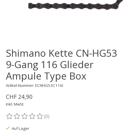
Shimano Kette CN-HG53
9-Gang 116 Glieder
Ampule Type Box
Artikel-Nummer: ECNHG53C116I
CHF 24,90
Inkl. MwSt.
(0)
Die Bewertung dieses Produkts ist
0
von 5
Auf Lager