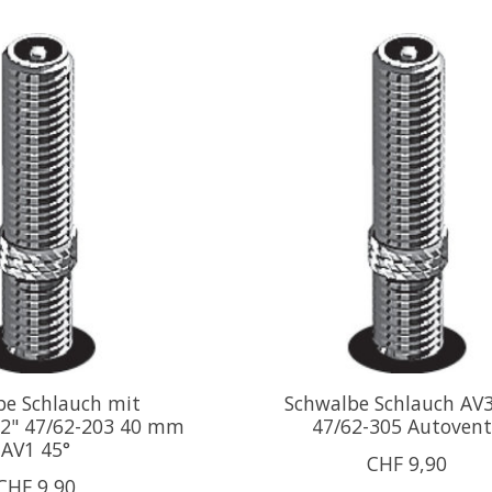
be Schlauch mit
Schwalbe Schlauch AV3
12" 47/62-203 40 mm
47/62-305 Autovent
AV1 45°
CHF 9,90
CHF 9,90