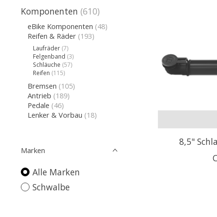
Komponenten
(610)
eBike Komponenten
(48)
Reifen & Räder
(193)
Laufräder
(7)
Felgenband
(3)
Schläuche
(57)
Reifen
(115)
Bremsen
(105)
Antrieb
(189)
Pedale
(46)
Lenker & Vorbau
(18)
8,5" Schl
Marken
Alle Marken
Schwalbe