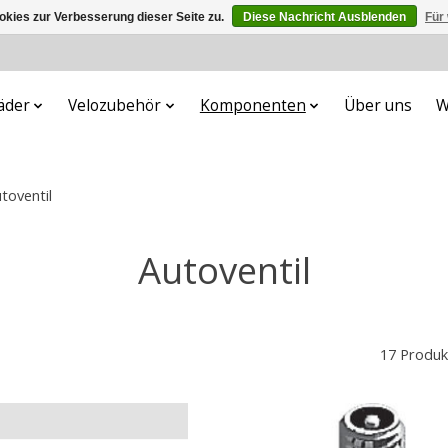
kies zur Verbesserung dieser Seite zu.
Diese Nachricht Ausblenden
Für
äder
Velozubehör
Komponenten
Über uns
W
toventil
Autoventil
17 Produk