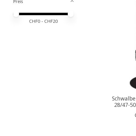
Preis
Preis – Mindestwert
Price maximum value
CHF
0
- CHF
20
Schwalbe
28/47-50